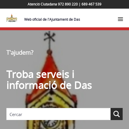
Atenció Ciutadana 972 890 220 | 689 467 539
Web oficial de l'Ajuntament de Das
T'ajudem?
Troba serveis i
informació de Das