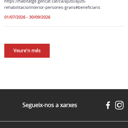
https://habitatge.gencat.cat/ca/ajuts/ajuts-
rehabilitacio/interior-persones-grans#beneficiaris
01/07/2026 - 30/09/2026
Veure'n més
Segueix-nos a xarxes