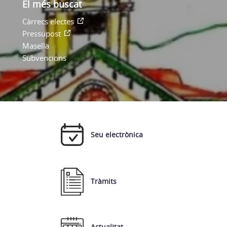
El més buscat
Càrrecs electes
Pressupost
Masella
Subvencions
Seu electrònica
Tràmits
Actualitat