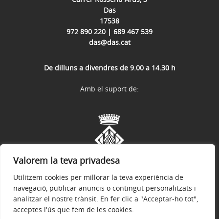
Das
17538
972 890 220 | 689 467 539
das@das.cat
De dilluns a divendres de 9.00 a 14.30 h
Amb el suport de:
Valorem la teva privadesa
Utilitzem cookies per millorar la teva experiència de
navegació, publicar anuncis o contingut personalitzats i
analitzar el nostre trànsit. En fer clic a "Acceptar-ho tot",
acceptes l'ús que fem de les cookies.
Avís legal
Política de privacitat
Política de galetes