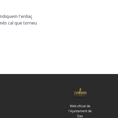
indiquem l'enllaç
més cal que torneu
Web oficial de
l'Ajuntament de
Das