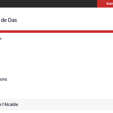
Aten
t de Das
e
Pons
 l'Alcalde