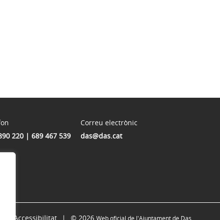
fon
Correu electrònic
890 220 | 689 467 539
das@das.cat
Accessibilitat
© 2026
Web oficial de l'Ajuntament de Das