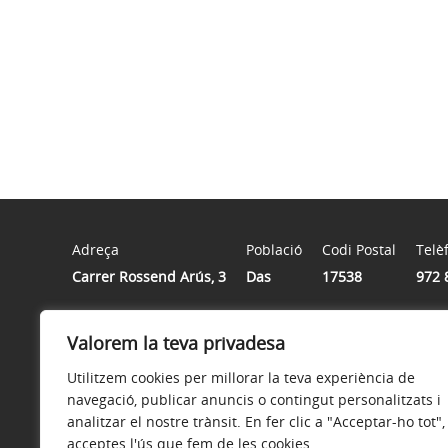
Adreça
Població
Codi Postal
Telè
Carrer Rossend Arús, 3
Das
17538
972 
Valorem la teva privadesa
Horari
De dilluns a divendres de 9.00 a 14.30 h
Utilitzem cookies per millorar la teva experiència de
navegació, publicar anuncis o contingut personalitzats i
analitzar el nostre trànsit. En fer clic a "Acceptar-ho tot",
acceptes l'ús que fem de les cookies.
Avís legal
Política de privacitat
Política de galetes