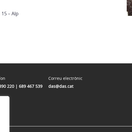
 15 – Alp
fon
Correu electrònic
890 220 | 689 467 539
das@das.cat