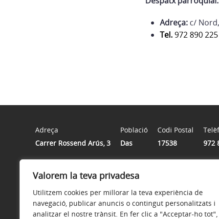
Despatx parroquial:
Adreça:
c/ Nord,
Tel.
972 890 225
Adreça
Població
Codi Postal
Telè
Carrer Rossend Arús, 3
Das
17538
972 
Valorem la teva privadesa
Horari
De dilluns a divendres de 9.00 a 14.30 h
Utilitzem cookies per millorar la teva experiència de
navegació, publicar anuncis o contingut personalitzats i
analitzar el nostre trànsit. En fer clic a "Acceptar-ho tot",