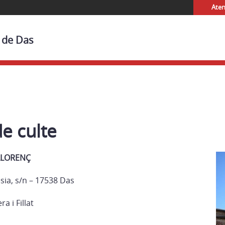
Aten
t de Das
e culte
LLORENÇ
lésia, s/n – 17538 Das
a i Fillat