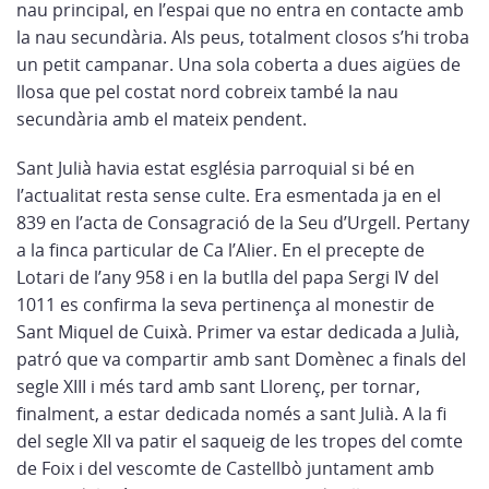
nau principal, en l’espai que no entra en contacte amb
la nau secundària. Als peus, totalment closos s’hi troba
un petit campanar. Una sola coberta a dues aigües de
llosa que pel costat nord cobreix també la nau
secundària amb el mateix pendent.
Sant Julià havia estat església parroquial si bé en
l’actualitat resta sense culte. Era esmentada ja en el
839 en l’acta de Consagració de la Seu d’Urgell. Pertany
a la finca particular de Ca l’Alier. En el precepte de
Lotari de l’any 958 i en la butlla del papa Sergi IV del
1011 es confirma la seva pertinença al monestir de
Sant Miquel de Cuixà. Primer va estar dedicada a Julià,
patró que va compartir amb sant Domènec a finals del
segle XIII i més tard amb sant Llorenç, per tornar,
finalment, a estar dedicada només a sant Julià. A la fi
del segle XII va patir el saqueig de les tropes del comte
de Foix i del vescomte de Castellbò juntament amb