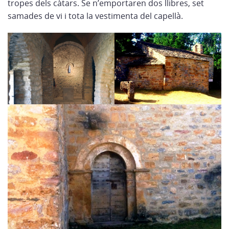
tropes dels càtars. Se n’emportaren dos llibres, set
samades de vi i tota la vestimenta del capellà.