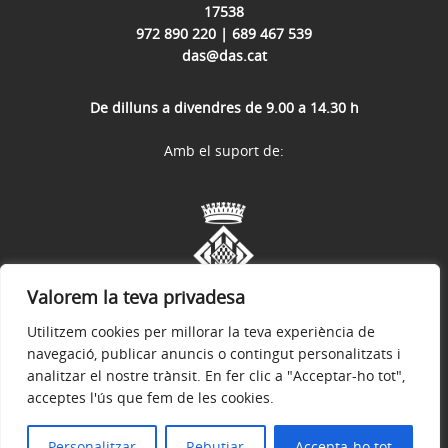
17538
972 890 220 | 689 467 539
das@das.cat
De dilluns a divendres de 9.00 a 14.30 h
Amb el suport de:
Valorem la teva privadesa
Utilitzem cookies per millorar la teva experiència de
navegació, publicar anuncis o contingut personalitzats i
analitzar el nostre trànsit. En fer clic a "Acceptar-ho tot",
acceptes l'ús que fem de les cookies.
Avís legal
Política de privacitat
Política de galetes
Accessibilitat
© 2026
Web oficial de l'Ajuntament de Das
Personalitzar
Rebutjar
Accepta-ho tot