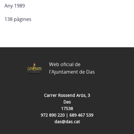
Any 1989
138 pàgines
Web oficial de
l'Ajuntament de Das
Carrer Rossend Arús, 3
Das
17538
972 890 220 | 689 467 539
das@das.cat